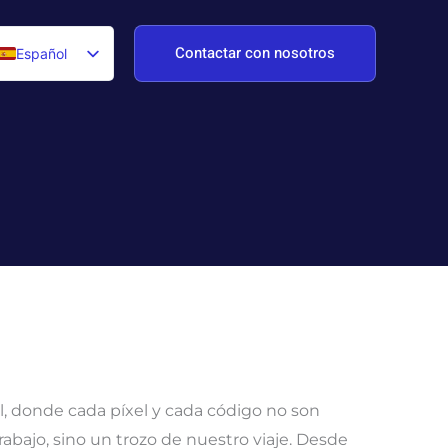
Contactar con nosotros
Español
English
Deutsch
, donde cada píxel y cada código no son
rabajo, sino un trozo de nuestro viaje. Desde