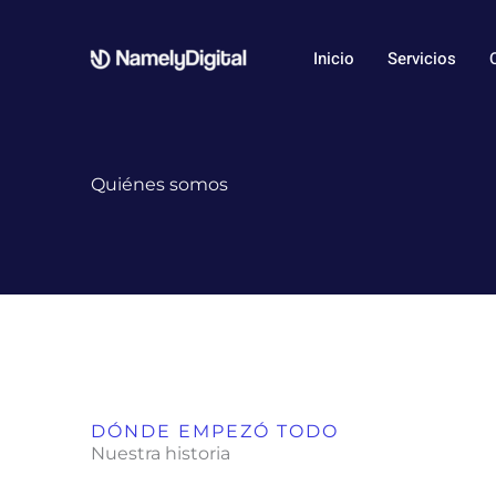
Ir
al
Inicio
Servicios
contenido
Quiénes somos
DÓNDE EMPEZÓ TODO
Nuestra historia