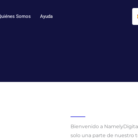
Quiénes Somos
Ayuda
Bienvenido a NamelyDigital
solo una parte de nuestro t